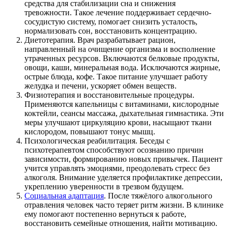
средства для стабилизации сна и снижения
тревожности. Такое лечение поддерживает сердечно-
сосудистую систему, помогает снизить усталость,
нормализовать сон, восстановить концентрацию.
Диетотерапия. Врач разрабатывает рацион,
направленный на очищение организма и восполнение
утраченных ресурсов. Включаются белковые продукты,
овощи, каши, минеральная вода. Исключаются жирные,
острые блюда, кофе. Такое питание улучшает работу
желудка и печени, ускоряет обмен веществ.
Физиотерапия и восстановительные процедуры.
Применяются капельницы с витаминами, кислородные
коктейли, сеансы массажа, дыхательная гимнастика. Эти
меры улучшают циркуляцию крови, насыщают ткани
кислородом, повышают тонус мышц.
Психологическая реабилитация. Беседы с
психотерапевтом способствуют осознанию причин
зависимости, формированию новых привычек. Пациент
учится управлять эмоциями, преодолевать стресс без
алкоголя. Внимание уделяется профилактике депрессии,
укреплению уверенности в трезвом будущем.
Социальная адаптация
. После тяжёлого алкогольного
отравления человек часто теряет ритм жизни. В клинике
ему помогают постепенно вернуться к работе,
восстановить семейные отношения, найти мотивацию.