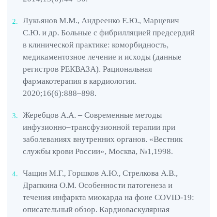
Капельницы позволяют вводить много жидкости
одновременно, что важно для пациентов, нуждающихся
Лукьянов М.М., Андреенко Е.Ю., Марцевич
в гидратации или поддержании объёмы крови. Это
С.Ю. и др. Больные с фибрилляцией предсердий
особенно актуально при таких состояниях, как
в клинической практике: коморбидность,
обезвоживание
, шок или послеоперационный период.
медикаментозное лечение и исходы (данные
Введение больших объёмов жидкости способствует
регистров РЕКВАЗА). Рациональная
улучшению кровообращения, поддержанию
фармакотерапия в кардиологии.
артериального давления, уменьшению нагрузки на
2020;16(6):888–898.
сердечную мышцу, что имеет критическое значение для
восстановления.
Жеребцов А.А. – Современные методы
Эффект от капельницы может быть заметен уже в
инфузионно–трансфузионной терапии при
течение первых 30 минут после начала процедуры,
заболеваниях внутренних органов. «Вестник
особенно если вводятся препараты для облегчения
службы крови России», Москва, №1,1998.
симптомов. Например, сердечные гликозиды или
антиаритмические препараты быстро нормализуют
Чащин М.Г., Горшков А.Ю., Стрелкова А.В.,
сердечный ритм, тогда как другие вещества, например,
Драпкина О.М. Особенности патогенеза и
электролиты, помогут в стабилизации состояния через
течения инфаркта миокарда на фоне COVID-19:
несколько часов.
описательный обзор. Кардиоваскулярная
Клиника «Врачебная наркология» предлагает