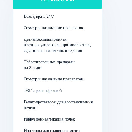
Сосудорасширяющие препараты улучшают
кровообращение, снижают артериальное
Выезд врача 24/7
давление, уменьшают нагрузку на сердце,
снабжая ткани кислородом.
Осмотр и назначение препаратов
Кардиопротекторы
защищают сердечные
Дезинтоксикационнная,
противосудорожная, противорвотная,
клетки от гипоксии, улучшающие метаболизм и
седативная, витаминная терапия
восстанавливающие работу сердца. Это
особенно важно для профилактики заболеваний
Таблетированные препараты
у пожилых и больных диабетом.
на 2-3 дня
Осмотр и назначение препаратов
Капельницы для сердца направлены на поддержку
ЭКГ с расшифровкой
функции сердечно-сосудистой системы, что
способствует эффективному лечению, а также
Гепатопротекторы для восстановления
профилактике заболеваний.
печени
Инфузионная терапия почек
Ноотропы для головного мозга