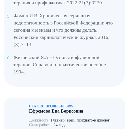
терапия и профилактика. 2022;21(7):3270.
медицинскую помощь, основанную на современных
методах диагностики и лечения. Гарантируем
Фомин И.В. Хроническая сердечная
отдельный подход к каждому пациенту, обеспечиваем
недостаточность в Российской Федерации: что
безопасность и эффективность.
сегодня мы знаем и что должны делать.
Запишитесь на приём в клинику «Врачебная
Российский кардиологический журнал. 2016;
наркология» по номеру
+7 967 555 74 21
.
(8):7–13.
Жизневский Я.А.– Основы инфузионной
терапии. Справочно–практическое пособие.
1994.
СТАТЬЮ ПРОВЕРИЛ ВРАЧ:
Ефремова Ева Борисовна
Должность:
Главный врач, психиатр-нарколог
Стаж работы:
24 года