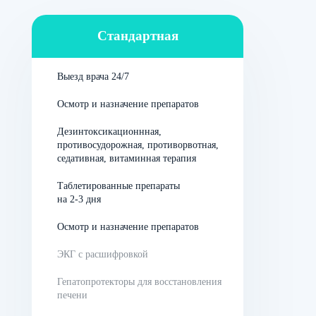
Их дефицит приводит к серьёзным аритмиям и другим
заболеваниям. Вводя электролиты через капельницы,
Стандартная
врач может быстро устранить опасные для жизни
состояния.
Выезд врача 24/7
Обезвоживание
Осмотр и назначение препаратов
Дегидратация происходит из-за разных факторов:
Дезинтоксикационнная,
потери жидкости при рвоте, диарее, интенсивной
противосудорожная, противорвотная,
физической активности или в условиях жаркой погоды.
седативная, витаминная терапия
Обезвоживание ухудшает циркуляцию крови, что
негативно сказывается на работе сердца.
Таблетированные препараты
на 2-3 дня
Капельницы восполняют уровень жидкости,
Осмотр и назначение препаратов
нормализуют гемодинамику (движение крови по
ЭКГ с расшифровкой
сосудам).
Гепатопротекторы для восстановления
Сердечная недостаточность
печени