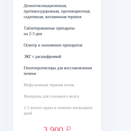
Дезинтоксикационнная,
Лечение ишемической болезни сердца
противосудорожная, противорвотная,
седативная, витаминная терапия
При ишемической болезни сердца капельницы
Таблетированные препараты
назначаются для введения лекарств, которые улучшают
на 2-3 дня
кровоснабжение миокарда. Это может включать
препараты для расширения коронарных сосудов или
Осмотр и назначение препаратов
веществ, улучшающих метаболические процессы в
ЭКГ с расшифровкой
сердечной ткани. Внутривенное введение позволяет
обеспечить быстрый и направленный эффект в случае
Гепатопротекторы для восстановления
острого состояния.
печени
Профилактика осложнений
Инфузионная терапия почек
Ноотропы для головного мозга
Пациенты с высоким риском сердечно-сосудистых
заболеваний, такие как страдающие сахарным диабетом
2-3 визита врача в течении нескольких
или имеющие семейный анамнез, могут использовать
дней
капельницы для профилактики. Капельная терапия
помогает избежать обострений, улучшить общее
3 900
₽