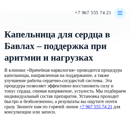
+7 967 555 74 21
Главная
Поиск услуги
Капельница для сердца
Капельница для сердца в
Бавлах – поддержка при
аритмии и нагрузках
Лечение алкоголизма
В клинике «Врачебная наркология» проводится процедура
Лечение наркомании
капельницы, направленная на поддержание, а также
улучшение работы сердечно-сосудистой системы. Эта
Реабилитационный центр
процедура позволяет эффективно восстановить силу и
тонус сердца, снимая напряжение, усталость. Мы подбираем
Вывод из запоя
индивидуальный состав препаратов. Установка проходит
Кодирование
быстро и безболезненно, а результаты вы ощутите почти
сразу. Звоните нам по горячей линии
+7 967 555 74 21
для
Наркологическая помощь
консультации или записи.
Частный вытрезвитель
О клинике