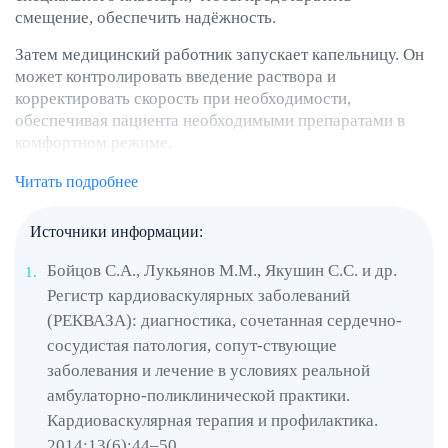
смещение, обеспечить надёжность.
Затем медицинский работник запускает капельницу. Он
может контролировать введение раствора и
корректировать скорость при необходимости,
обеспечивая пациента необходимыми препаратами в
комфортном режиме.
Преимущества «сердечной»
Читать подробнее
капельницы
Источники информации:
В отличие от пероральных форм лекарств, проходящих
Бойцов С.А., Лукьянов М.М., Якушин С.С. и др.
через пищеварительную систему, капельное введение
Регистр кардио­васкулярных заболеваний
обеспечивает непосредственный доступ к кровеносным
(РЕКВАЗА): диа­гностика, сочетанная сердечно-
сосудам. Это позволяет активным веществам быстро
достигать цельных органов и тканей, что особенно
сосудистая патология, сопут-ствующие
важно при лечении сердечно-сосудистых заболеваний,
заболевания и лечение в условиях реальной
когда каждая минута на счету. Быстрое действие
амбулаторно-поликлинической практики.
препаратов может стабилизировать состояние пациента
Кардиоваскулярная терапия и профилактика.
и предотвратить развитие осложнений.
2014;13(6):44–50.