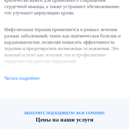
критически важен для правильного сокращения
сердечной мышцы, а также устраняют обезвоживание,
что улучшает циркуляцию крови.
Инфузионная терапия применяется в рамках лечения
разных заболеваний, таких как ишемическая болезнь и
кардиомиопатия, позволяя повысить эффективность
терапии и предотвратить возможные осложнения. Это
важный аспект как лечения, так и профилактики
сердечно-сосудистых нарушений.
Электролитные нарушения
Читать подробнее
Капельницы используются для восстановления баланса
электролитов, таких как калий, натрий, магний. Эти
вещества необходимы для нормальной работы сердца:
они участвуют в проведении электрических импульсов и
ВЫБЕРИТЕ ПОДХОДЯЩУЮ ВАМ ТЕРАПИЮ
сокращениях сердечной мышцы.
Цены на наши услуги