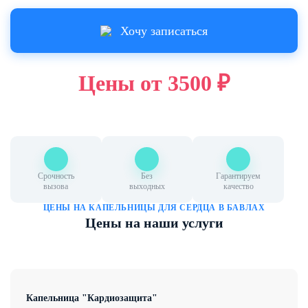
Цены
Хочу записаться
Контакты
Цены от 3500 ₽
Лицензия клиники: Л041-01050-
61/00357506
Бавлы, ул. Энгельса, 55, Бавлы (адрес
контактного центра)
Круглосуточный телефон дежурного
нарколога:
+7 967 555 74 21
Срочность
Без
Гарантируем
вызова
выходных
качество
ЗАКАЗАТЬ ЗВОНОК
ЦЕНЫ НА КАПЕЛЬНИЦЫ ДЛЯ СЕРДЦА В БАВЛАХ
Цены на наши услуги
Капельница "Кардиозащита"