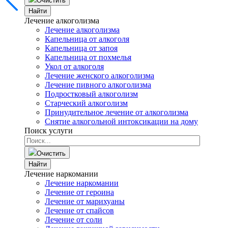
Очистить
Найти
Лечение алкоголизма
Лечение алкоголизма
Капельница от алкоголя
Капельница от запоя
Капельница от похмелья
Укол от алкоголя
Лечение женского алкоголизма
Лечение пивного алкоголизма
Подростковый алкоголизм
Старческий алкоголизм
Принудительное лечение от алкоголизма
Снятие алкогольной интоксикации на дому
Поиск услуги
Очистить
Найти
Лечение наркомании
Лечение наркомании
Лечение от героина
Лечение от марихуаны
Лечение от спайсов
Лечение от соли