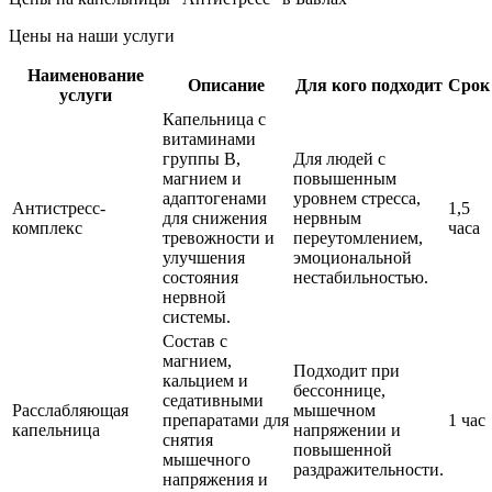
Цены на наши услуги
Наименование
Описание
Для кого подходит
Срок
услуги
Капельница с
витаминами
группы B,
Для людей с
магнием и
повышенным
адаптогенами
уровнем стресса,
Антистресс-
1,5
для снижения
нервным
комплекс
часа
тревожности и
переутомлением,
улучшения
эмоциональной
состояния
нестабильностью.
нервной
системы.
Состав с
магнием,
Подходит при
кальцием и
бессоннице,
седативными
Расслабляющая
мышечном
препаратами для
1 час
капельница
напряжении и
снятия
повышенной
мышечного
раздражительности.
напряжения и